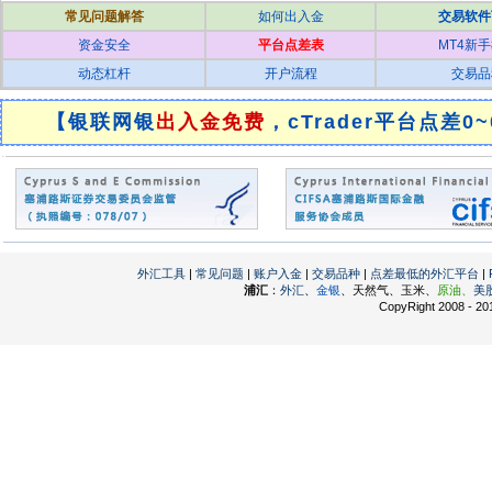
常见问题解答
如何出入金
交易软件
资金安全
平台点差表
MT4新
动态杠杆
开户流程
交易品
【银联网银
出入金免费
，cTrader平台点差0~
外汇工具
|
常见问题
|
账户入金
|
交易品种
|
点差最低的外汇平台
|
浦汇
：
外汇
、
金银
、天然气、玉米、
原油、
美
CopyRight 2008 - 201