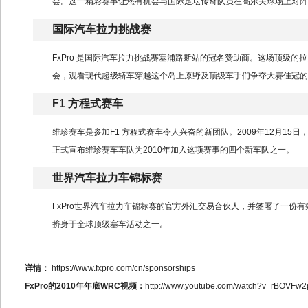
会。这一精彩赛事让您有机会与国际足坛传奇队员在高尔夫球场上对阵
国际汽车拉力挑战赛
FxPro 是国际汽车拉力挑战赛塞浦路斯站的冠名赞助商。这场顶级
会，观看现代超级轿车穿越这个岛上原野及顶级车手们争夺大赛佳冠的
F1 方程式赛车
维珍赛车是参加F1 方程式赛车令人兴奋的新团队。2009年12月1
正式宣布维珍赛车车队为2010年加入这项赛事的四个新车队之一。
世界汽车拉力车锦标赛
FxPro世界汽车拉力车锦标赛的官方外汇交易合伙人，并签署了一份有效
挤身于全球顶级塞车活动之一。
详情：
https://www.fxpro.com/cn/sponsorships
FxPro的2010年年底WRC视频：
http://www.youtube.com/watch?v=rBOVFw2