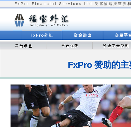
FxPro Financial Services Ltd 受塞浦
FxPro 赞助的